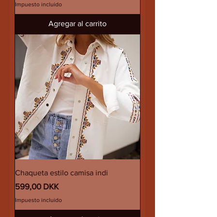
Impuesto incluido
Agregar al carrito
Chaqueta estilo camisa indi
Precio
599,00 DKK
Impuesto incluido