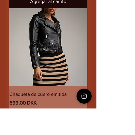
Agregar al carrito
Chaqueta de cuero emitida
Precio
699,00 DKK
Impuesto incluido
Agregar al carrito