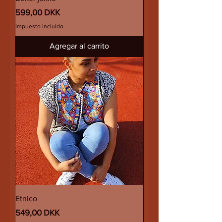
Precio
599,00 DKK
Impuesto incluido
Agregar al carrito
Etnico
Precio
549,00 DKK