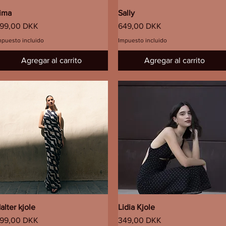
ima
Vista rápida
Sally
Vista rápida
recio
Precio
99,00 DKK
649,00 DKK
mpuesto incluido
Impuesto incluido
Agregar al carrito
Agregar al carrito
alter kjole
Vista rápida
Lidia Kjole
Vista rápida
recio
Precio
99,00 DKK
349,00 DKK