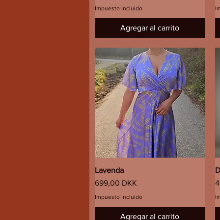
Impuesto incluido
I
Agregar al carrito
Lavenda
Vista rápida
D
Precio
P
699,00 DKK
4
Impuesto incluido
I
Agregar al carrito