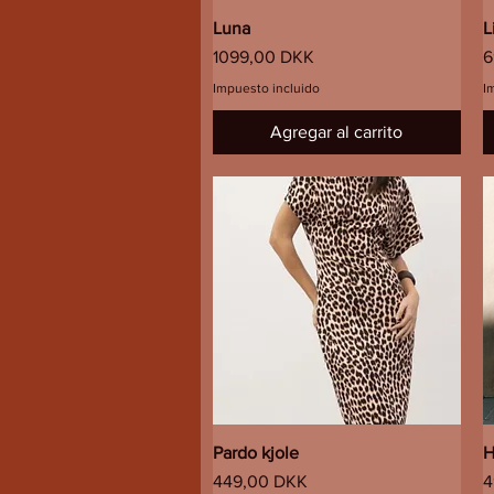
Luna
Vista rápida
L
Precio
P
1099,00 DKK
6
Impuesto incluido
I
Agregar al carrito
Pardo kjole
Vista rápida
H
Precio
P
449,00 DKK
4