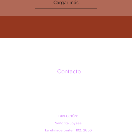
Cargar más
Contacto
DIRECCIÓN:
Señorita Joysee
karetmagerporten 102, 2650