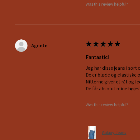
Was this review helpful?
★
★
★
★
★
Agnete
Fantastic!
Jeg har disse jeans i sort 
De er bløde og elastiske 
Nitterne giver et råt og 
De får absolut mine højes
Was this review helpful?
Galaxy Jeans