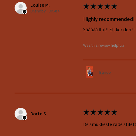
Louise M.
★
★
★
★
★
Brøndby , DK-84
Highly recommended!
Sååååå flot!! Elsker den !!
Was this review helpful?
Etnico
★
★
★
★
★
Dorte S.
De smukkeste røde stilett