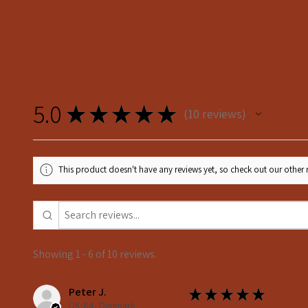
5.0
★
★
★
★
★
10
reviews
10
This product doesn't have any reviews yet, so check out our other 
Showing 1 - 6 of 10 reviews.
Peter J.
★
★
★
★
★
DK-84, Denmark