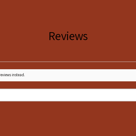
IT
1
2
UK,
30
32
US
Reviews
A,
ME
X
reviews instead.