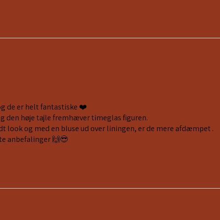
og de er helt fantastiske ❤️
og den høje tajle fremhæver timeglas figuren.
fedt look og med en bluse ud over liningen, er de mere afdæmpet .
te anbefalinger 🙌😎