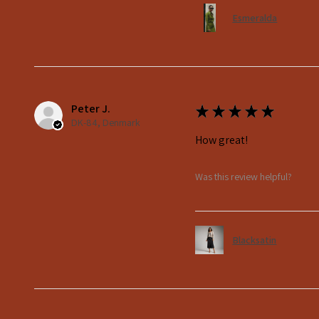
Esmeralda
Peter J.
★
★
★
★
★
DK-84, Denmark
How great!
Was this review helpful?
Blacksatin