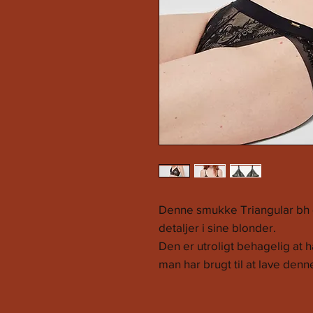
Denne smukke Triangular bh er
detaljer i sine blonder.
Den er utroligt behagelig at h
man har brugt til at lave denn