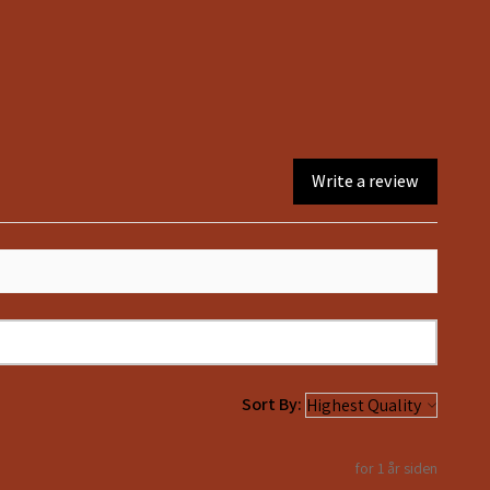
3
4
5
6
7
34
36
38
40
42
Write a review
Sort By:
for 1 år siden