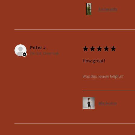
Esmeralda
Peter J.
★
★
★
★
★
DK-84, Denmark
How great!
Was this review helpful?
Blacksatin