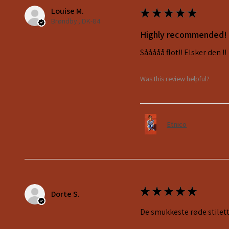
Louise M.
★
★
★
★
★
Brøndby , DK-84
Highly recommended!
Sååååå flot!! Elsker den !!
Was this review helpful?
Etnico
★
★
★
★
★
Dorte S.
De smukkeste røde stilett