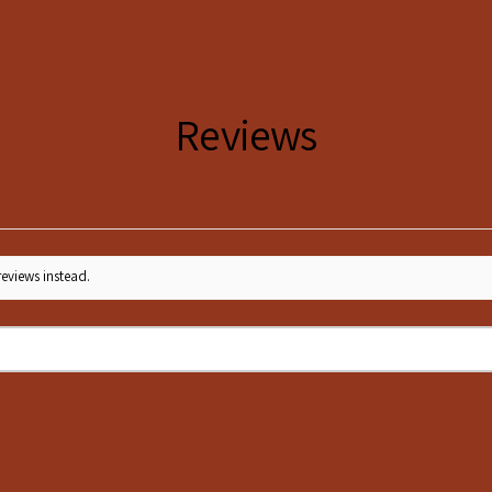
XL
42
Reviews
reviews instead.