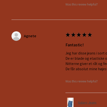
Was this review helpful?
★
★
★
★
★
Agnete
Fantastic!
Jeg har disse jeans i sort 
De er bløde og elastiske 
Nitterne giver et råt og 
De får absolut mine højes
Was this review helpful?
Galaxy Jeans