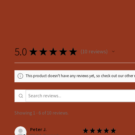
5.0
★
★
★
★
★
10
reviews
10
This product doesn't have any reviews yet, so check out our other 
Showing 1 - 6 of 10 reviews.
Peter J.
★
★
★
★
★