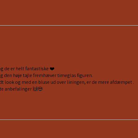
og de er helt fantastiske ❤️
og den høje tajle fremhæver timeglas figuren.
fedt look og med en bluse ud over liningen, er de mere afdæmpet .
te anbefalinger 🙌😎