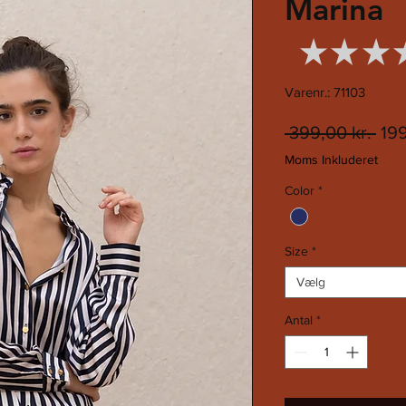
Marina
★
★
★
Varenr.: 71103
Reg
 399,00 kr. 
199
pris
Moms Inkluderet
Color
*
Size
*
Vælg
Antal
*