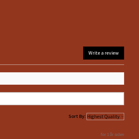
12
10
Write a review
Sort By:
for 1 år siden