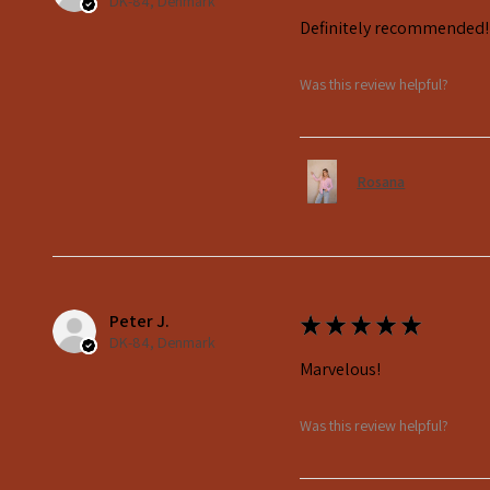
DK-84, Denmark
Definitely recommended!
Was this review helpful?
Rosana
Peter J.
★
★
★
★
★
DK-84, Denmark
Marvelous!
Was this review helpful?