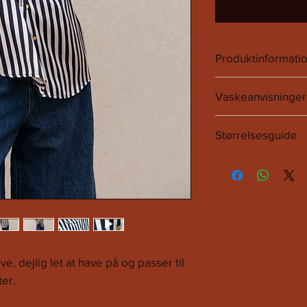
Produktinformati
100% Poliester.
Vaskeanvisninge
Det anbefales at følg
Størrelsesguide
SIZE
EU
XS
32
S
36
M
38
arve, dejlig let at have på og passer til
ter.
L
40