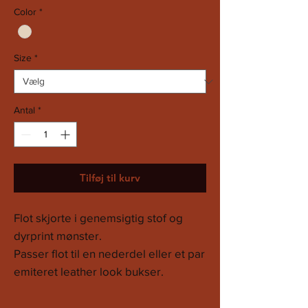
Color
*
Size
*
Antal
*
Tilføj til kurv
Flot skjorte i genemsigtig stof og
dyrprint mønster.
Passer flot til en nederdel eller et par
emiteret leather look bukser.