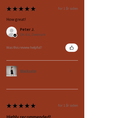
★
★
★
★
★
for 1 år siden
How great!
Peter J.
DK-84, Denmark
Was this review helpful?
Blacksatin
★
★
★
★
★
for 1 år siden
Highly recommended!