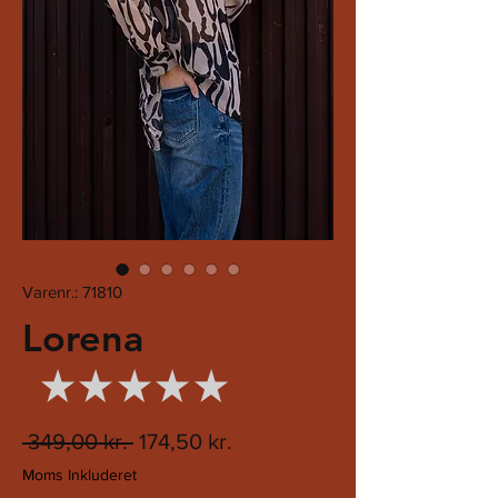
Varenr.: 71810
Lorena
★
★
★
★
★
0
Regulær
Salgspris
 349,00 kr. 
174,50 kr.
pris
Moms Inkluderet