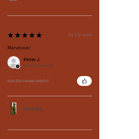
★
★
★
★
★
for 1 år siden
Marvelous!
Peter J.
DK-84, Denmark
Was this review helpful?
Esmeralda