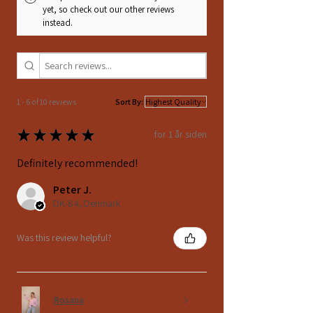
yet, so check out our other reviews
instead.
1 - 6 of 10 reviews
Sort By:
★
★
★
★
★
for 1 år siden
Definitely recommended!
Peter J.
DK-84, Denmark
Was this review helpful?
Rosana