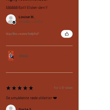
Sååååå flot!! Elsker den !!
Louise M.
Brøndby , DK-84
Was this review helpful?
Etnico
★
★
★
★
★
for 1 år siden
De smukkeste røde stiletter ❤️
Dorte S.