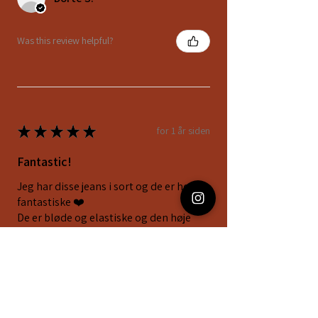
Was this review helpful?
★
★
★
★
★
for 1 år siden
Fantastic!
Jeg har disse jeans i sort og de er helt
fantastiske ❤️
De er bløde og elastiske og den høje
tajle fremhæver timeglas figuren.
Nitterne giver et råt og fedt look og
med e...
SHOW MORE
Agnete