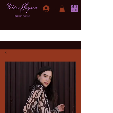
ME
Log ind
NU