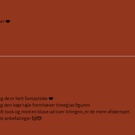
er ❤️
og de er helt fantastiske ❤️
og den høje tajle fremhæver timeglas figuren.
fedt look og med en bluse ud over liningen, er de mere afdæmpet .
te anbefalinger 🙌😎