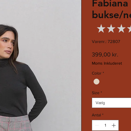
Fabiana
bukse/n
★
★
★
Varenr.: 72807
Pris
399,00 kr.
Moms Inkluderet
Color
*
Size
*
Vælg
Antal
*