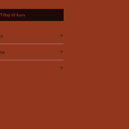
Tilføj til kurv
on
rne
e vaskeanvisningerne.
UK
US
4
2
6
4
8
6