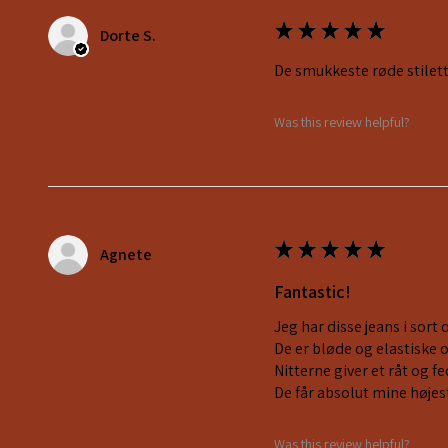
★
★
★
★
★
Dorte S.
De smukkeste røde stilett
Was this review helpful?
★
★
★
★
★
Agnete
Fantastic!
Jeg har disse jeans i sort 
De er bløde og elastiske 
Nitterne giver et råt og 
De får absolut mine højes
Was this review helpful?