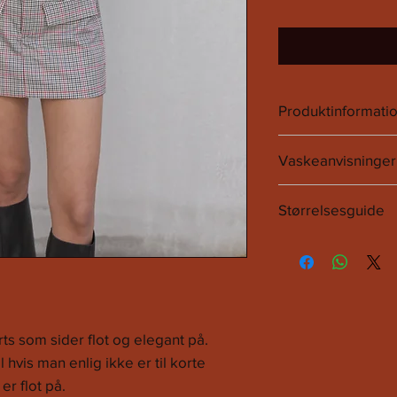
Produktinformati
80% Poliester.
Vaskeanvisninge
18% Rayon.
2% Spandex.
Det anbefales at følg
Størrelsesguide
SIZE
EU
XS
32
S
36
s som sider flot og elegant på.
hvis man enlig ikke er til korte
M
38
r flot på.