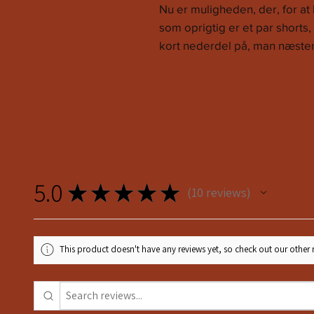
Nu er muligheden, der, for a
som oprigtig er et par shorts, 
kort nederdel på, man næsten 
5.0
★
★
★
★
★
10
reviews
10
This product doesn't have any reviews yet, so check out our other 