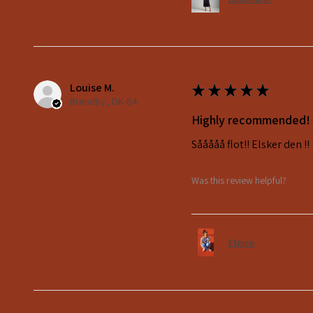
Louise M.
★
★
★
★
★
Brøndby , DK-84
Highly recommended!
Sååååå flot!! Elsker den !!
Was this review helpful?
Etnico