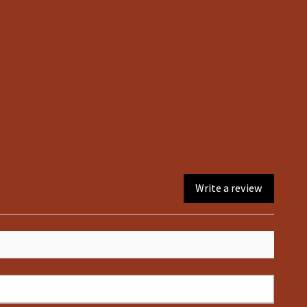
10
8
12
10
Write a review