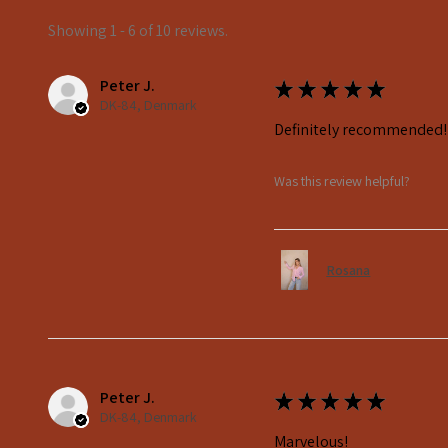
Showing 1 - 6 of 10 reviews.
Peter J.
★
★
★
★
★
DK-84, Denmark
Definitely recommended!
Was this review helpful?
Rosana
Peter J.
★
★
★
★
★
DK-84, Denmark
Marvelous!