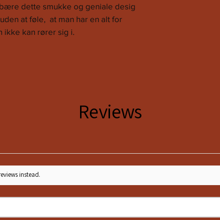
L
40
t bære dette smukke og geniale desig
uden at føle, at man har en alt for
XL
42
ikke kan rører sig i.
Reviews
reviews instead.