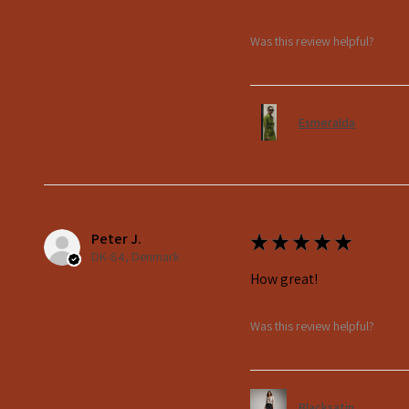
Was this review helpful?
Esmeralda
Peter J.
★
★
★
★
★
DK-84, Denmark
How great!
Was this review helpful?
Blacksatin