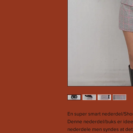
En super smart nederdel/Short
Denne nederdel/buks er ideel 
nederdele men syndes at det e