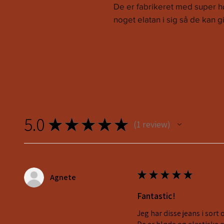
De er fabrikeret med super h
noget elatan i sig så de kan g
5.0
★
★
★
★
★
1
review
1
★
★
★
★
★
Agnete
Fantastic!
Jeg har disse jeans i sort 