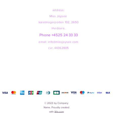
address:
Miss Joysee
karetmagerporten 102, 2650
Hvidovre.
Phone +45
25 24 33 33
email:
info@missjoysee.com
cvr:.44362805
© 2023 by Company
Name. Proudly created
with
Wix.com