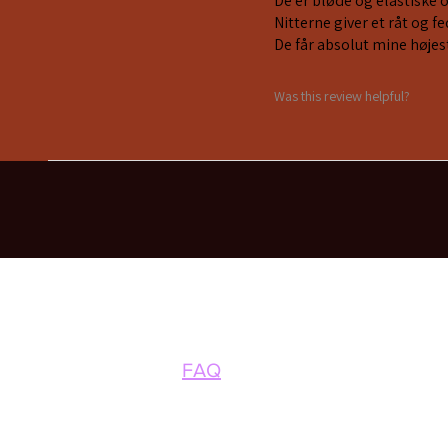
De er bløde og elastiske 
Nitterne giver et råt og 
De får absolut mine højes
Was this review helpful?
FAQ