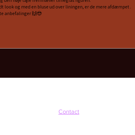
og den høje tajle fremhæver timeglas figuren.
fedt look og med en bluse ud over liningen, er de mere afdæmpet .
te anbefalinger 🙌😎
Contact