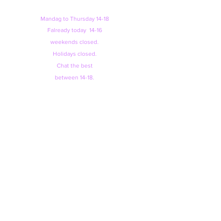
Manda
g to Thursday 14-18
F
already today
14-16
weekends closed.
Holidays closed.
Chat the best
between 14-18.