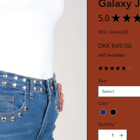
Galaxy 
5.0
★
★
SKU: Galaxy24
Pri
DKK 649.00
VAT Included
★
★
★
★
★
1
1
Size
*
Select
Color
*
Quantity
*