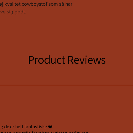
M
38
øj kvalitet cowboystof som så har
ive sig godt.
L
40
XL
42
XXL
44
Product Reviews
og de er helt fantastiske ❤️